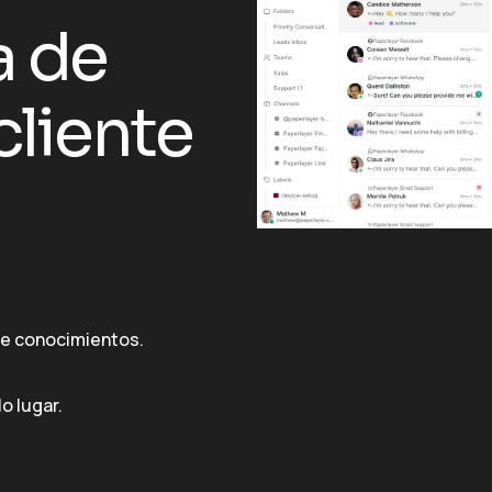
a de
cliente
de conocimientos.
o lugar.