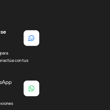
 se
 para
teractúa con tus
tsApp
exiones